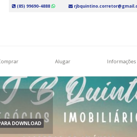
(85) 99690-4888
rjbquintino.corretor@gmail
Comprar
Alugar
Informaçõe
S PARA DOWNLOAD