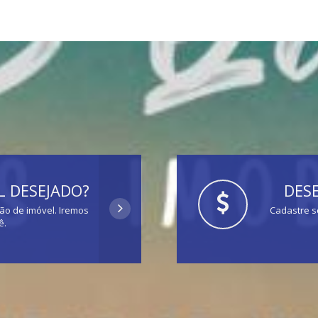
 DESEJADO?
DESE
ção de imóvel. Iremos
Cadastre s
ê.