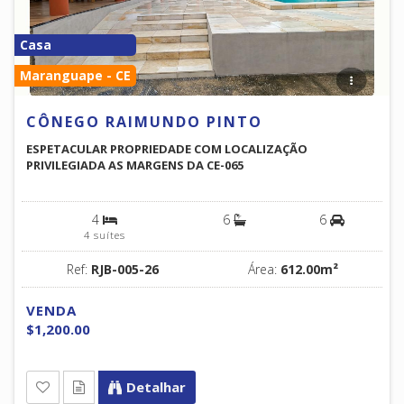
Casa
Maranguape - CE
CÔNEGO RAIMUNDO PINTO
ESPETACULAR PROPRIEDADE COM LOCALIZAÇÃO
PRIVILEGIADA AS MARGENS DA CE-065
4
6
6
4 suítes
Ref:
RJB-005-26
Área:
612.00m²
VENDA
$1,200.00
Detalhar