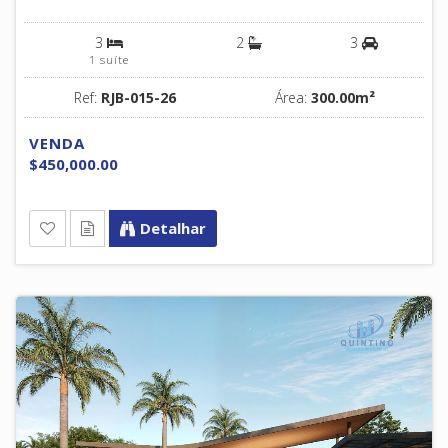
3
2
3
1 suíte
Ref:
RJB-015-26
Área:
300.00m²
VENDA
$450,000.00
Detalhar