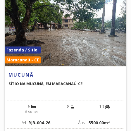
Fazenda / Sitio
Maracanaú - CE
MUCUNÃ
SÍTIO NA MUCUNÃ, EM MARACANAÚ-CE
6
8
10
6 suítes
Ref:
RJB-004-26
Área:
5500.00m²