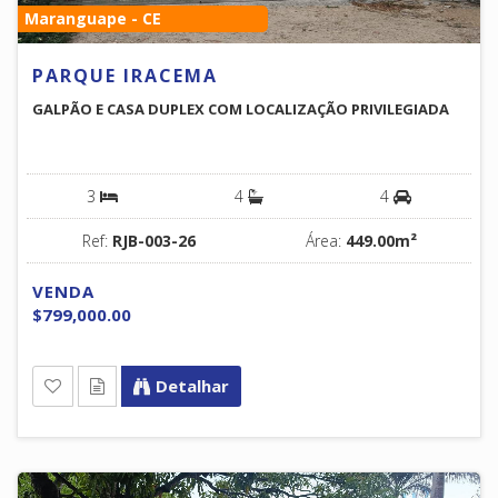
Maranguape - CE
PARQUE IRACEMA
GALPÃO E CASA DUPLEX COM LOCALIZAÇÃO PRIVILEGIADA
3
4
4
Ref:
RJB-003-26
Área:
449.00m²
VENDA
$799,000.00
Detalhar