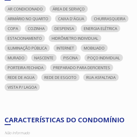
AR CONDICIONADO
ÁREA DE SERVIÇO
ARMÁRIO NO QUARTO
CAIXA D'ÁGUA
CHURRASQUEIRA
COPA
COZINHA
DESPENSA
ENERGIA ELÉTRICA
ESTACIONAMENTO
HIDRÔMETRO INDIVIDUAL
ILUMINAÇÃO PÚBLICA
INTERNET
MOBILIADO
MURADO
NASCENTE
PISCINA
POÇO INDIVIDUAL
PORTEIRA FECHADA
PREPARADO PARA DEFICIENTES
REDE DE AGUA
REDE DE ESGOTO
RUA ASFALTADA
VISTA P/ LAGOA
CARACTERÍSTICAS DO CONDOMÍNIO
Não Informado