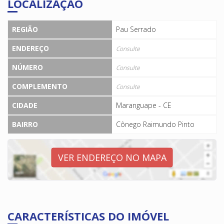
LOCALIZAÇÃO
REGIÃO
Pau Serrado
ENDEREÇO
Consulte
NÚMERO
Consulte
COMPLEMENTO
Consulte
CIDADE
Maranguape - CE
BAIRRO
Cônego Raimundo Pinto
VER ENDEREÇO NO MAPA
CARACTERÍSTICAS DO IMÓVEL