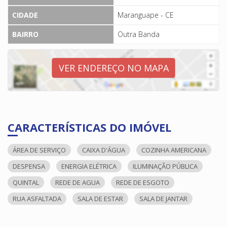
CIDADE
Maranguape - CE
BAIRRO
Outra Banda
VER ENDEREÇO NO MAPA
CARACTERÍSTICAS DO IMÓVEL
ÁREA DE SERVIÇO
CAIXA D'ÁGUA
COZINHA AMERICANA
DESPENSA
ENERGIA ELÉTRICA
ILUMINAÇÃO PÚBLICA
QUINTAL
REDE DE AGUA
REDE DE ESGOTO
RUA ASFALTADA
SALA DE ESTAR
SALA DE JANTAR